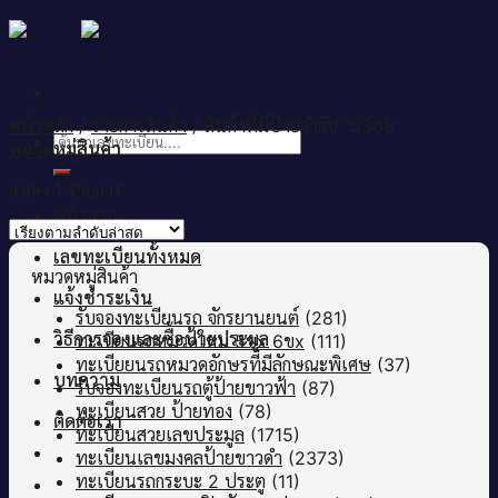
Skip
to
content
หน้าหลัก
/
รายการสินค้า
/
สินค้าที่มีป้ายกำกับ “5368”
ค้นหา:
หมวดหมู่สินค้า
แสดง 1 รายการ
หน้าแรก
เลขทะเบียนทั้งหมด
หมวดหมู่สินค้า
แจ้งชำระเงิน
รับจองทะเบียนรถ จักรยานยนต์
(281)
วิธีการจองและซื้อป้ายประมูล
ทะเบียนรถหมวดใหม่ 5ขx 6ขx
(111)
ทะเบียยนรถหมวดอักษรที่มีลักษณะพิเศษ
(37)
บทความ
รับจองทะเบียนรถตู้ป้ายขาวฟ้า
(87)
ทะเบียนสวย ป้ายทอง
(78)
ติดต่อเรา
ทะเบียนสวยเลขประมูล
(1715)
ทะเบียนเลขมงคลป้ายขาวดำ
(2373)
ทะเบียนรถกระบะ 2 ประตู
(11)