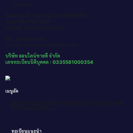
E-mail
โดยทางลูกค้า สามารถแจ้งรายละเอียดได้ทาง
แชทสนทนาในเว็บไซต์
ไลน์ไอดี :@okdeetabienrod
โทร. 0836564656
E-mail : okdee.co.th@gmail.com
บริษัท ออนไลน์ขายดี จำกัด
เลขทะเบียนนิติบุคคล : 0335561000354
เมนูลัด
หน้าแรก
เลขทะเบียนทั้งหมด
แจ้งการชำระเงิน
วิธีการจองและสั่ง
ซื้อป้ายประมูล
ติดต่อเรา
ทะเบียนแนะนำ