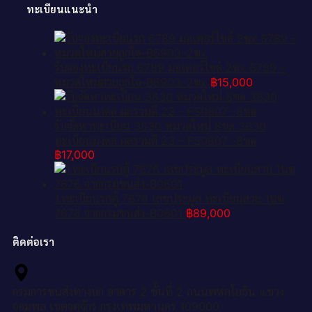
ทะเบียนแนะนำ
รับจองทะเบียนรถ 6789 มอเตอร์ไซค์ 2ฆx 6789 –
หมวดใหม่สวยถูกใจ–B6903–2ฆx
฿
15,000
รับจัดหาทะเบียน 3630 หมวดใหม่ 8ขด 3630
ทะเบียนมงคล ผลรวมดี 23 – FS0807 -8ขด
฿
17,000
1.ทะเบียนรถตู้ 7676 เลขประมูล ทะเบียนสวย 1นฆ
7676 จากกรมขนส่ง-B0601
฿
89,000
ติดต่อเรา
กรมการขนส่งทางบก อาคาร 2 ชั้นที่ 2 ถนนพหลโยธิน แขวง
จอมพล เขตจตุจักร กรุงเทพมหานคร 109000