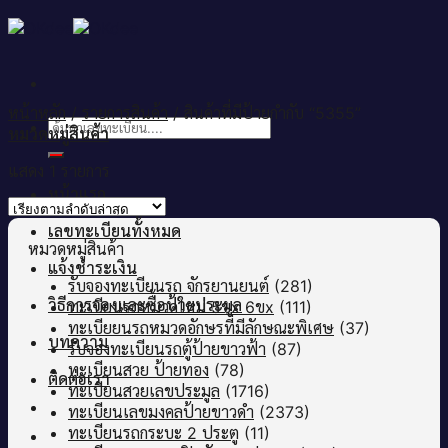
Skip
to
content
หน้าหลัก
/
รายการสินค้า
/
สินค้าที่มีป้ายกำกับ “5355”
ค้นหา:
หมวดหมู่สินค้า
แสดง 1 รายการ
หน้าแรก
เลขทะเบียนทั้งหมด
หมวดหมู่สินค้า
แจ้งชำระเงิน
รับจองทะเบียนรถ จักรยานยนต์
(281)
วิธีการจองและซื้อป้ายประมูล
ทะเบียนรถหมวดใหม่ 5ขx 6ขx
(111)
ทะเบียยนรถหมวดอักษรที่มีลักษณะพิเศษ
(37)
บทความ
รับจองทะเบียนรถตู้ป้ายขาวฟ้า
(87)
ทะเบียนสวย ป้ายทอง
(78)
ติดต่อเรา
ทะเบียนสวยเลขประมูล
(1716)
ทะเบียนเลขมงคลป้ายขาวดำ
(2373)
ทะเบียนรถกระบะ 2 ประตู
(11)