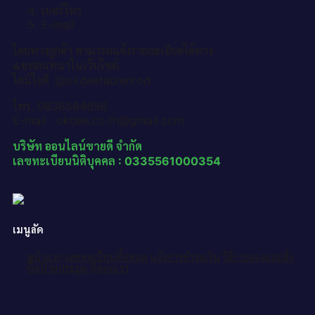
เบอร์โทร
E-mail
โดยทางลูกค้า สามารถแจ้งรายละเอียดได้ทาง
แชทสนทนาในเว็บไซต์
ไลน์ไอดี :@okdeetabienrod
โทร. 0836564656
E-mail : okdee.co.th@gmail.com
บริษัท ออนไลน์ขายดี จำกัด
เลขทะเบียนนิติบุคคล : 0335561000354
เมนูลัด
หน้าแรก
เลขทะเบียนทั้งหมด
แจ้งการชำระเงิน
วิธีการจองและสั่ง
ซื้อป้ายประมูล
ติดต่อเรา