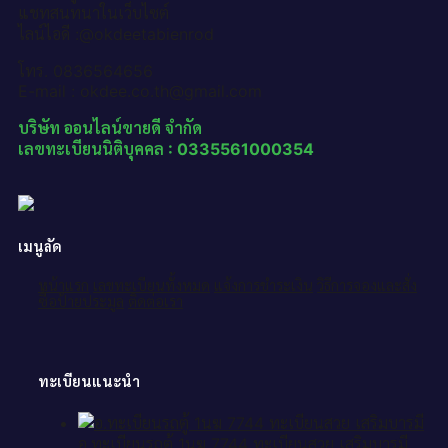
แชทสนทนาในเว็บไซต์
ไลน์ไอดี :@okdeetabienrod
โทร. 0836564656
E-mail : okdee.co.th@gmail.com
บริษัท ออนไลน์ขายดี จำกัด
เลขทะเบียนนิติบุคคล : 0335561000354
เมนูลัด
หน้าแรก
เลขทะเบียนทั้งหมด
แจ้งการชำระเงิน
วิธีการจองและสั่ง
ซื้อป้ายประมูล
ติดต่อเรา
ทะเบียนแนะนำ
อ.ทะเบียนรถตู้ 1นฆ 7744 ทะเบียนสวย เสริมบารมี