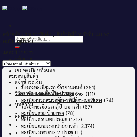
Skip
to
content
หน้าหลัก
/
รายการสินค้า
/
สินค้าที่มีป้ายกำกับ “4976”
ค้นหา:
หมวดหมู่สินค้า
แสดง 1 รายการ
หน้าแรก
เลขทะเบียนทั้งหมด
หมวดหมู่สินค้า
แจ้งชำระเงิน
รับจองทะเบียนรถ จักรยานยนต์
(281)
วิธีการจองและซื้อป้ายประมูล
ทะเบียนรถหมวดใหม่ 5ขx 6ขx
(111)
ทะเบียยนรถหมวดอักษรที่มีลักษณะพิเศษ
(34)
บทความ
รับจองทะเบียนรถตู้ป้ายขาวฟ้า
(87)
ทะเบียนสวย ป้ายทอง
(78)
ติดต่อเรา
ทะเบียนสวยเลขประมูล
(1717)
ทะเบียนเลขมงคลป้ายขาวดำ
(2374)
ทะเบียนรถกระบะ 2 ประตู
(11)