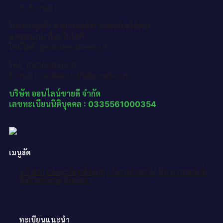
E-mail
โดยทางลูกค้า สามารถแจ้งรายละเอียดได้ทาง
แชทสนทนาในเว็บไซต์
ไลน์ไอดี :@okdeetabienrod
โทร. 0836564656
E-mail : okdee.co.th@gmail.com
บริษัท ออนไลน์ขายดี จำกัด
เลขทะเบียนนิติบุคคล : 0335561000354
เมนูลัด
หน้าแรก
เลขทะเบียนทั้งหมด
แจ้งการชำระเงิน
วิธีการจองและสั่ง
ซื้อป้ายประมูล
ติดต่อเรา
ทะเบียนแนะนำ