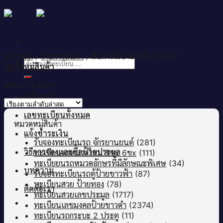
Skip
to
content
หน้าหลัก
/
รายการสินค้า
/
สินค้าที่มีป้ายกำกับ “4963”
ค้นหา:
หมวดหมู่สินค้า
แสดง 1 รายการ
หน้าแรก
เลขทะเบียนทั้งหมด
หมวดหมู่สินค้า
แจ้งชำระเงิน
รับจองทะเบียนรถ จักรยานยนต์
(281)
วิธีการจองและซื้อป้ายประมูล
ทะเบียนรถหมวดใหม่ 5ขx 6ขx
(111)
ทะเบียยนรถหมวดอักษรที่มีลักษณะพิเศษ
(34)
บทความ
รับจองทะเบียนรถตู้ป้ายขาวฟ้า
(87)
ทะเบียนสวย ป้ายทอง
(78)
ติดต่อเรา
ทะเบียนสวยเลขประมูล
(1717)
ทะเบียนเลขมงคลป้ายขาวดำ
(2374)
ทะเบียนรถกระบะ 2 ประตู
(11)