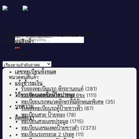
Skip
to
content
หน้าหลัก
/
รายการสินค้า
/
สินค้าที่มีป้ายกำกับ “4828”
ค้นหา:
หมวดหมู่สินค้า
แสดง 1 รายการ
หน้าแรก
เลขทะเบียนทั้งหมด
หมวดหมู่สินค้า
แจ้งชำระเงิน
รับจองทะเบียนรถ จักรยานยนต์
(281)
วิธีการจองและซื้อป้ายประมูล
ทะเบียนรถหมวดใหม่ 5ขx 6ขx
(111)
ทะเบียยนรถหมวดอักษรที่มีลักษณะพิเศษ
(35)
บทความ
รับจองทะเบียนรถตู้ป้ายขาวฟ้า
(87)
ทะเบียนสวย ป้ายทอง
(78)
ติดต่อเรา
ทะเบียนสวยเลขประมูล
(1715)
ทะเบียนเลขมงคลป้ายขาวดำ
(2373)
ทะเบียนรถกระบะ 2 ประตู
(11)