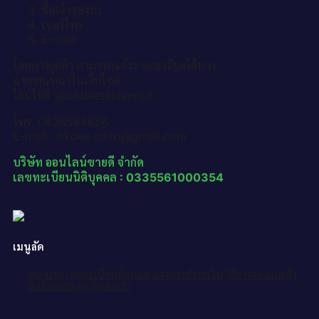
ชื่อเจ้าของรถ
เบอร์โทร
E-mail
โดยทางลูกค้า สามารถแจ้งรายละเอียดได้ทาง
แชทสนทนาในเว็บไซต์
ไลน์ไอดี :@okdeetabienrod
โทร. 0836564656
E-mail : okdee.co.th@gmail.com
บริษัท ออนไลน์ขายดี จำกัด
เลขทะเบียนนิติบุคคล : 0335561000354
เมนูลัด
หน้าแรก
เลขทะเบียนทั้งหมด
แจ้งการชำระเงิน
วิธีการจองและสั่ง
ซื้อป้ายประมูล
ติดต่อเรา