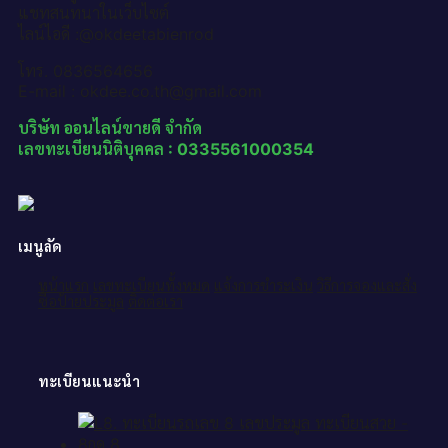
แชทสนทนาในเว็บไซต์
ไลน์ไอดี :@okdeetabienrod
โทร. 0836564656
E-mail : okdee.co.th@gmail.com
บริษัท ออนไลน์ขายดี จำกัด
เลขทะเบียนนิติบุคคล : 0335561000354
เมนูลัด
หน้าแรก
เลขทะเบียนทั้งหมด
แจ้งการชำระเงิน
วิธีการจองและสั่ง
ซื้อป้ายประมูล
ติดต่อเรา
ทะเบียนแนะนำ