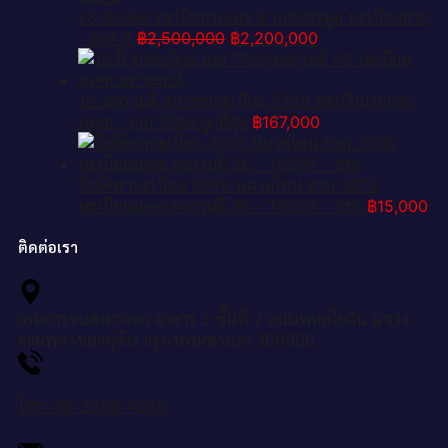
L8.Okdee ทะเบียนรถเลข 8 เลขประมูล ทะเบียนสวย
Original
Current
- 8กด 8
฿
2,500,000
฿
2,200,000
price
price
was:
is:
฿2,500,000.
฿2,200,000.
12. ผลรวมดี 40 เลขทะเบียน 7789 ทะเบียนรถเลข
มงคล - ญม 7789 ถูกที่สุด
฿
167,000
รับจัดหาทะเบียน 3976 หมวดใหม่ 8ขก 3976
ทะเบียนมงคล ผลรวมดี 36 - T6907 - 8ขก
฿
15,000
ติดต่อเรา
กรมการขนส่งทางบก อาคาร 2 ชั้นที่ 2 ถนนพหลโยธิน แขวง
จอมพล เขตจตุจักร กรุงเทพมหานคร 109000
โทร: 08-3656-4656