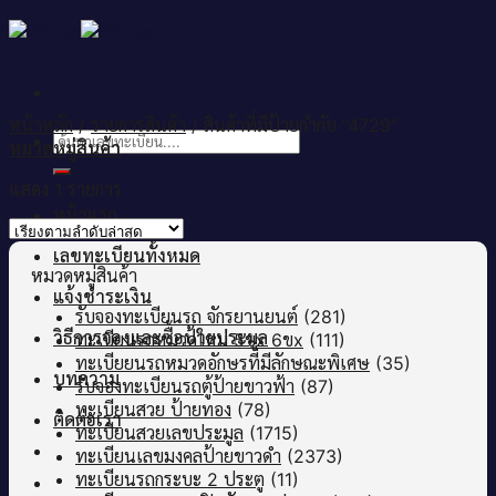
Skip
to
content
หน้าหลัก
/
รายการสินค้า
/
สินค้าที่มีป้ายกำกับ “4729”
ค้นหา:
หมวดหมู่สินค้า
แสดง 1 รายการ
หน้าแรก
เลขทะเบียนทั้งหมด
หมวดหมู่สินค้า
แจ้งชำระเงิน
รับจองทะเบียนรถ จักรยานยนต์
(281)
วิธีการจองและซื้อป้ายประมูล
ทะเบียนรถหมวดใหม่ 5ขx 6ขx
(111)
ทะเบียยนรถหมวดอักษรที่มีลักษณะพิเศษ
(35)
บทความ
รับจองทะเบียนรถตู้ป้ายขาวฟ้า
(87)
ทะเบียนสวย ป้ายทอง
(78)
ติดต่อเรา
ทะเบียนสวยเลขประมูล
(1715)
ทะเบียนเลขมงคลป้ายขาวดำ
(2373)
ทะเบียนรถกระบะ 2 ประตู
(11)