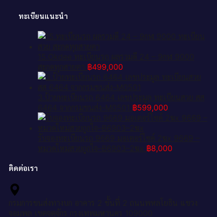
ทะเบียนแนะนำ
15.Okdee ทะเบียนรถ ผลรวมดี 24 – 9กฬ 9000
สะกดทุกสายตา
฿
499,000
3.ป้ายทะเบียนรถ 6464 เลขประมูล ทะเบียนสวย สส
6464 จากกรมขนส่ง-M0501
฿
599,000
รับจองทะเบียนรถ 9669 มอเตอร์ไซค์ 2ฆx 9669 –
หมวดใหม่สวยถูกใจ–B6903–2ฆx
฿
8,000
ติดต่อเรา
กรมการขนส่งทางบก อาคาร 2 ชั้นที่ 2 ถนนพหลโยธิน แขวง
จอมพล เขตจตุจักร กรุงเทพมหานคร 109000