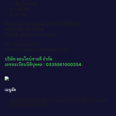
ชื่อเจ้าของรถ
เบอร์โทร
E-mail
โดยทางลูกค้า สามารถแจ้งรายละเอียดได้ทาง
แชทสนทนาในเว็บไซต์
ไลน์ไอดี :@okdeetabienrod
โทร. 0836564656
E-mail : okdee.co.th@gmail.com
บริษัท ออนไลน์ขายดี จำกัด
เลขทะเบียนนิติบุคคล : 0335561000354
เมนูลัด
หน้าแรก
เลขทะเบียนทั้งหมด
แจ้งการชำระเงิน
วิธีการจองและสั่ง
ซื้อป้ายประมูล
ติดต่อเรา