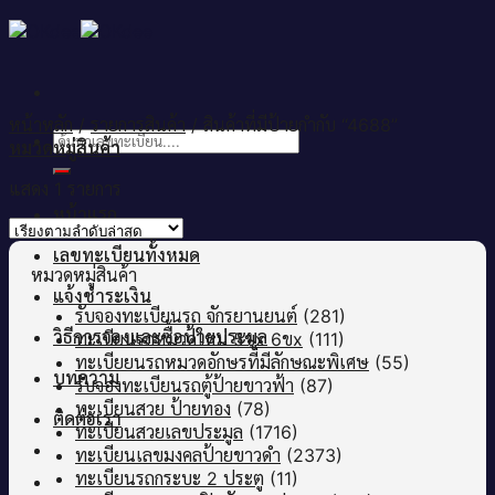
Skip
to
content
หน้าหลัก
/
รายการสินค้า
/
สินค้าที่มีป้ายกำกับ “4688”
ค้นหา:
หมวดหมู่สินค้า
แสดง 1 รายการ
หน้าแรก
เลขทะเบียนทั้งหมด
หมวดหมู่สินค้า
แจ้งชำระเงิน
รับจองทะเบียนรถ จักรยานยนต์
(281)
วิธีการจองและซื้อป้ายประมูล
ทะเบียนรถหมวดใหม่ 5ขx 6ขx
(111)
ทะเบียยนรถหมวดอักษรที่มีลักษณะพิเศษ
(55)
บทความ
รับจองทะเบียนรถตู้ป้ายขาวฟ้า
(87)
ทะเบียนสวย ป้ายทอง
(78)
ติดต่อเรา
ทะเบียนสวยเลขประมูล
(1716)
ทะเบียนเลขมงคลป้ายขาวดำ
(2373)
ทะเบียนรถกระบะ 2 ประตู
(11)