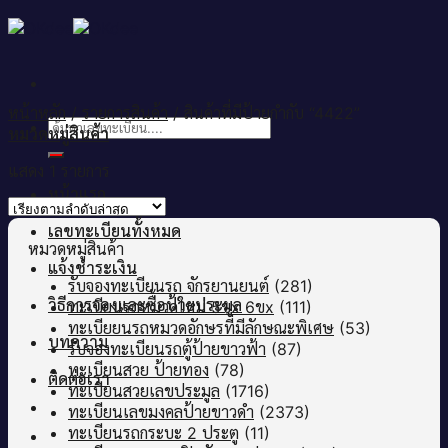
Skip
to
content
หน้าหลัก
/
รายการสินค้า
/
สินค้าที่มีป้ายกำกับ “4422”
ค้นหา:
หมวดหมู่สินค้า
แสดง 1 รายการ
หน้าแรก
เลขทะเบียนทั้งหมด
หมวดหมู่สินค้า
แจ้งชำระเงิน
รับจองทะเบียนรถ จักรยานยนต์
(281)
วิธีการจองและซื้อป้ายประมูล
ทะเบียนรถหมวดใหม่ 5ขx 6ขx
(111)
ทะเบียยนรถหมวดอักษรที่มีลักษณะพิเศษ
(53)
บทความ
รับจองทะเบียนรถตู้ป้ายขาวฟ้า
(87)
ทะเบียนสวย ป้ายทอง
(78)
ติดต่อเรา
ทะเบียนสวยเลขประมูล
(1716)
ทะเบียนเลขมงคลป้ายขาวดำ
(2373)
ทะเบียนรถกระบะ 2 ประตู
(11)