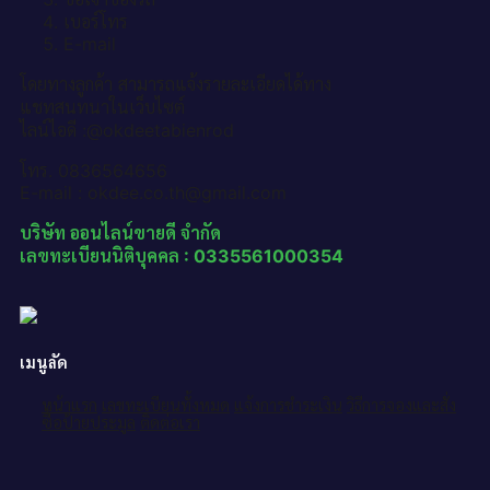
เบอร์โทร
E-mail
โดยทางลูกค้า สามารถแจ้งรายละเอียดได้ทาง
แชทสนทนาในเว็บไซต์
ไลน์ไอดี :@okdeetabienrod
โทร. 0836564656
E-mail : okdee.co.th@gmail.com
บริษัท ออนไลน์ขายดี จำกัด
เลขทะเบียนนิติบุคคล : 0335561000354
เมนูลัด
หน้าแรก
เลขทะเบียนทั้งหมด
แจ้งการชำระเงิน
วิธีการจองและสั่ง
ซื้อป้ายประมูล
ติดต่อเรา