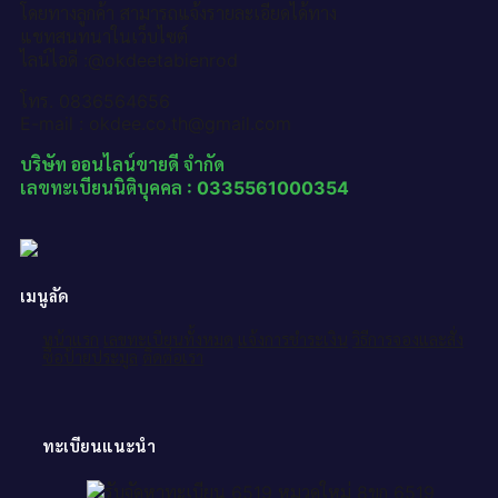
โดยทางลูกค้า สามารถแจ้งรายละเอียดได้ทาง
แชทสนทนาในเว็บไซต์
ไลน์ไอดี :@okdeetabienrod
โทร. 0836564656
E-mail : okdee.co.th@gmail.com
บริษัท ออนไลน์ขายดี จำกัด
เลขทะเบียนนิติบุคคล : 0335561000354
เมนูลัด
หน้าแรก
เลขทะเบียนทั้งหมด
แจ้งการชำระเงิน
วิธีการจองและสั่ง
ซื้อป้ายประมูล
ติดต่อเรา
ทะเบียนแนะนำ