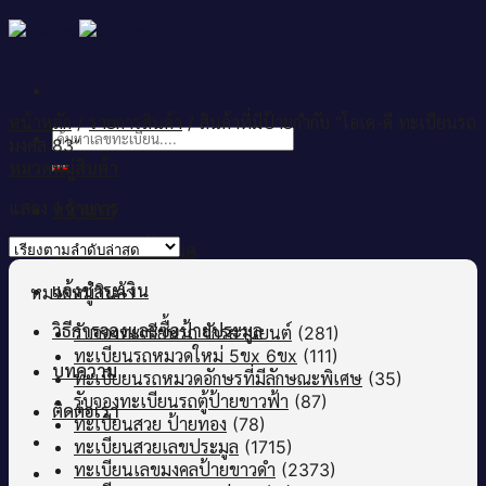
Skip
to
content
หน้าหลัก
/
รายการสินค้า
/
สินค้าที่มีป้ายกำกับ “โอเค-ดี ทะเบียนรถ
ค้นหา:
มงคล 83”
หมวดหมู่สินค้า
แสดง 1 รายการ
หน้าแรก
เลขทะเบียนทั้งหมด
แจ้งชำระเงิน
หมวดหมู่สินค้า
วิธีการจองและซื้อป้ายประมูล
รับจองทะเบียนรถ จักรยานยนต์
(281)
ทะเบียนรถหมวดใหม่ 5ขx 6ขx
(111)
บทความ
ทะเบียยนรถหมวดอักษรที่มีลักษณะพิเศษ
(35)
รับจองทะเบียนรถตู้ป้ายขาวฟ้า
(87)
ติดต่อเรา
ทะเบียนสวย ป้ายทอง
(78)
ทะเบียนสวยเลขประมูล
(1715)
ทะเบียนเลขมงคลป้ายขาวดำ
(2373)