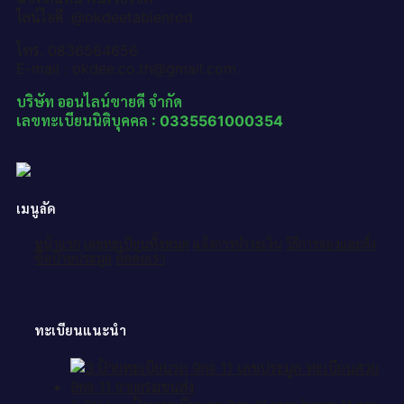
ไลน์ไอดี :@okdeetabienrod
โทร. 0836564656
E-mail : okdee.co.th@gmail.com
บริษัท ออนไลน์ขายดี จำกัด
เลขทะเบียนนิติบุคคล : 0335561000354
เมนูลัด
หน้าแรก
เลขทะเบียนทั้งหมด
แจ้งการชำระเงิน
วิธีการจองและสั่ง
ซื้อป้ายประมูล
ติดต่อเรา
ทะเบียนแนะนำ