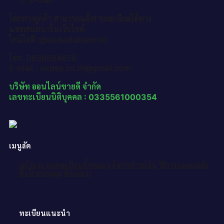
E-mail
โดยทางลูกค้า สามารถแจ้งรายละเอียดได้ทาง
แชทสนทนาในเว็บไซต์
ไลน์ไอดี :@okdeetabienrod
โทร. 0836564656
E-mail : okdee.co.th@gmail.com
บริษัท ออนไลน์ขายดี จำกัด
เลขทะเบียนนิติบุคคล : 0335561000354
เมนูลัด
หน้าแรก
เลขทะเบียนทั้งหมด
แจ้งการชำระเงิน
วิธีการจองและสั่ง
ซื้อป้ายประมูล
ติดต่อเรา
ทะเบียนแนะนำ