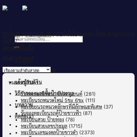
Skip
to
content
หน้าหลัก
/
รายการสินค้า
/
สินค้าที่มีป้ายกำกับ “โอเค-ดี ทะเบียนรถ
ค้นหา:
มงคล 7”
หมวดหมู่สินค้า
แสดง 1 รายการ
หน้าแรก
เลขทะเบียนทั้งหมด
แจ้งชำระเงิน
หมวดหมู่สินค้า
วิธีการจองและซื้อป้ายประมูล
รับจองทะเบียนรถ จักรยานยนต์
(281)
ทะเบียนรถหมวดใหม่ 5ขx 6ขx
(111)
บทความ
ทะเบียยนรถหมวดอักษรที่มีลักษณะพิเศษ
(37)
รับจองทะเบียนรถตู้ป้ายขาวฟ้า
(87)
ติดต่อเรา
ทะเบียนสวย ป้ายทอง
(78)
ทะเบียนสวยเลขประมูล
(1715)
ทะเบียนเลขมงคลป้ายขาวดำ
(2373)