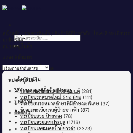
Skip
to
content
หน้าหลัก
/
รายการสินค้า
/
สินค้าที่มีป้ายกำกับ “โอเค-ดี ทะเบียนรถ
ค้นหา:
มงคล 544”
หมวดหมู่สินค้า
แสดง 1 รายการ
หน้าแรก
เลขทะเบียนทั้งหมด
แจ้งชำระเงิน
หมวดหมู่สินค้า
วิธีการจองและซื้อป้ายประมูล
รับจองทะเบียนรถ จักรยานยนต์
(281)
ทะเบียนรถหมวดใหม่ 5ขx 6ขx
(111)
บทความ
ทะเบียยนรถหมวดอักษรที่มีลักษณะพิเศษ
(37)
รับจองทะเบียนรถตู้ป้ายขาวฟ้า
(87)
ติดต่อเรา
ทะเบียนสวย ป้ายทอง
(78)
ทะเบียนสวยเลขประมูล
(1716)
ทะเบียนเลขมงคลป้ายขาวดำ
(2373)