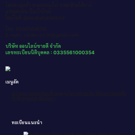
โดยทางลูกค้า สามารถแจ้งรายละเอียดได้ทาง
แชทสนทนาในเว็บไซต์
ไลน์ไอดี :@okdeetabienrod
โทร. 0836564656
E-mail : okdee.co.th@gmail.com
บริษัท ออนไลน์ขายดี จำกัด
เลขทะเบียนนิติบุคคล : 0335561000354
เมนูลัด
หน้าแรก
เลขทะเบียนทั้งหมด
แจ้งการชำระเงิน
วิธีการจองและสั่ง
ซื้อป้ายประมูล
ติดต่อเรา
ทะเบียนแนะนำ