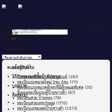
Skip
to
content
หน้าหลัก
/
รายการสินค้า
/
สินค้าที่มีป้ายกำกับ “โอเค-ดี ทะเบียนรถ
ค้นหา:
ประมูล 8”
หมวดหมู่สินค้า
แสดง 1 รายการ
หน้าแรก
เลขทะเบียนทั้งหมด
แจ้งชำระเงิน
หมวดหมู่สินค้า
วิธีการจองและซื้อป้ายประมูล
รับจองทะเบียนรถ จักรยานยนต์
(281)
ทะเบียนรถหมวดใหม่ 5ขx 6ขx
(111)
บทความ
ทะเบียยนรถหมวดอักษรที่มีลักษณะพิเศษ
(35)
รับจองทะเบียนรถตู้ป้ายขาวฟ้า
(87)
ติดต่อเรา
ทะเบียนสวย ป้ายทอง
(78)
ทะเบียนสวยเลขประมูล
(1715)
ทะเบียนเลขมงคลป้ายขาวดำ
(2373)