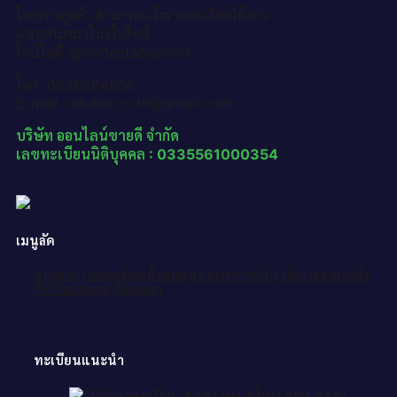
โดยทางลูกค้า สามารถแจ้งรายละเอียดได้ทาง
แชทสนทนาในเว็บไซต์
ไลน์ไอดี :@okdeetabienrod
โทร. 0836564656
E-mail : okdee.co.th@gmail.com
บริษัท ออนไลน์ขายดี จำกัด
เลขทะเบียนนิติบุคคล : 0335561000354
เมนูลัด
หน้าแรก
เลขทะเบียนทั้งหมด
แจ้งการชำระเงิน
วิธีการจองและสั่ง
ซื้อป้ายประมูล
ติดต่อเรา
ทะเบียนแนะนำ