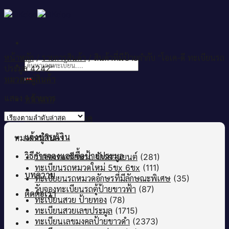
Skip
to
content
หน้าหลัก
/
รายการสินค้า
/
สินค้าที่มีป้ายกำกับ “โอเค-ดี ทะเบียนรถ
ค้นหา:
ประมูล 4242”
หมวดหมู่สินค้า
แสดง 1 รายการ
หน้าแรก
เลขทะเบียนทั้งหมด
แจ้งชำระเงิน
หมวดหมู่สินค้า
วิธีการจองและซื้อป้ายประมูล
รับจองทะเบียนรถ จักรยานยนต์
(281)
ทะเบียนรถหมวดใหม่ 5ขx 6ขx
(111)
บทความ
ทะเบียยนรถหมวดอักษรที่มีลักษณะพิเศษ
(35)
รับจองทะเบียนรถตู้ป้ายขาวฟ้า
(87)
ติดต่อเรา
ทะเบียนสวย ป้ายทอง
(78)
ทะเบียนสวยเลขประมูล
(1715)
ทะเบียนเลขมงคลป้ายขาวดำ
(2373)