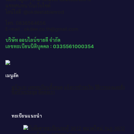
แชทสนทนาในเว็บไซต์
ไลน์ไอดี :@okdeetabienrod
โทร. 0836564656
E-mail : okdee.co.th@gmail.com
บริษัท ออนไลน์ขายดี จำกัด
เลขทะเบียนนิติบุคคล : 0335561000354
เมนูลัด
หน้าแรก
เลขทะเบียนทั้งหมด
แจ้งการชำระเงิน
วิธีการจองและสั่ง
ซื้อป้ายประมูล
ติดต่อเรา
ทะเบียนแนะนำ