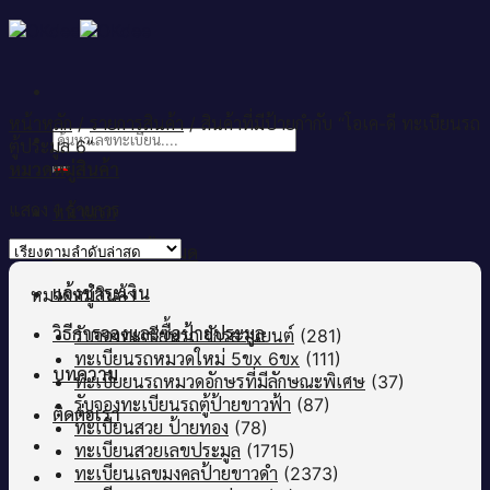
Skip
to
content
หน้าหลัก
/
รายการสินค้า
/
สินค้าที่มีป้ายกำกับ “โอเค-ดี ทะเบียนรถ
ค้นหา:
ตู้ประมูล 6”
หมวดหมู่สินค้า
แสดง 1 รายการ
หน้าแรก
เลขทะเบียนทั้งหมด
แจ้งชำระเงิน
หมวดหมู่สินค้า
วิธีการจองและซื้อป้ายประมูล
รับจองทะเบียนรถ จักรยานยนต์
(281)
ทะเบียนรถหมวดใหม่ 5ขx 6ขx
(111)
บทความ
ทะเบียยนรถหมวดอักษรที่มีลักษณะพิเศษ
(37)
รับจองทะเบียนรถตู้ป้ายขาวฟ้า
(87)
ติดต่อเรา
ทะเบียนสวย ป้ายทอง
(78)
ทะเบียนสวยเลขประมูล
(1715)
ทะเบียนเลขมงคลป้ายขาวดำ
(2373)