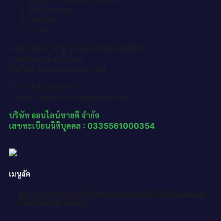
ชื่อเจ้าของรถ
เบอร์โทร
E-mail
โดยทางลูกค้า สามารถแจ้งรายละเอียดได้ทาง
แชทสนทนาในเว็บไซต์
ไลน์ไอดี :@okdeetabienrod
โทร. 0836564656
E-mail : okdee.co.th@gmail.com
บริษัท ออนไลน์ขายดี จำกัด
เลขทะเบียนนิติบุคคล : 0335561000354
เมนูลัด
หน้าแรก
เลขทะเบียนทั้งหมด
แจ้งการชำระเงิน
วิธีการจองและสั่ง
ซื้อป้ายประมูล
ติดต่อเรา