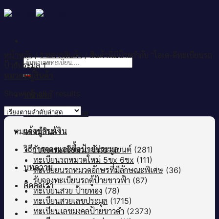
Skip
to
content
หน้าหลัก
/
รายการสินค้า
/
สินค้าที่มีป้ายกำกับ “โอเค-ดีทะเบียนรถ
ค้นหา:
ป้ายประมูล 1”
หมวดหมู่สินค้า
Showing all 7 results
หน้าแรก
เลขทะเบียนทั้งหมด
แจ้งชำระเงิน
หมวดหมู่สินค้า
วิธีการจองและซื้อป้ายประมูล
รับจองทะเบียนรถ จักรยานยนต์
(281)
ทะเบียนรถหมวดใหม่ 5ขx 6ขx
(111)
บทความ
ทะเบียยนรถหมวดอักษรที่มีลักษณะพิเศษ
(36)
รับจองทะเบียนรถตู้ป้ายขาวฟ้า
(87)
ติดต่อเรา
ทะเบียนสวย ป้ายทอง
(78)
ทะเบียนสวยเลขประมูล
(1715)
ทะเบียนเลขมงคลป้ายขาวดำ
(2373)