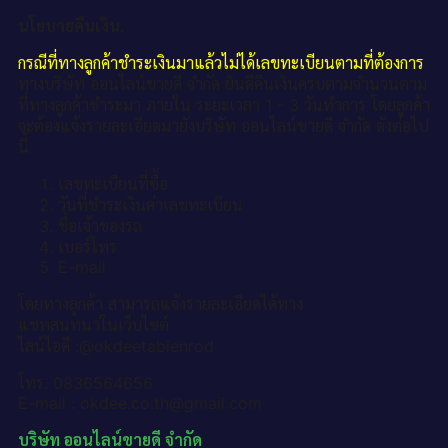
นโยบายคืนเงิน.
กรณีที่ทางลูกค้าชำระเงินมาแล้วไม่ได้เลขทะเบียนตามที่ต้องการ
ทางบริษัท ออนไลน์ขายดี จำกัด ยินดีคืนเงินครบตามจำนวนตาม
ที่ทางลูกค้าชำระมา ภายใน ระยะเวลา 1 - 3 วันทำการ โดยลูกค้า
จะต้องแจ้งรายละเอียดมายังบริษัท ออนไลน์ขายดี จำกัด ดังต่อไป
นี้
เลขทะเบียนที่ซื้อ
วันที่ชำระเงินค่าเลขทะเบียน
ชื่อเจ้าของรถ
เบอร์โทร
E-mail
โดยทางลูกค้า สามารถแจ้งรายละเอียดได้ทาง
แชทสนทนาในเว็บไซต์
ไลน์ไอดี :@okdeetabienrod
โทร. 0836564656
E-mail : okdee.co.th@gmail.com
บริษัท ออนไลน์ขายดี จำกัด