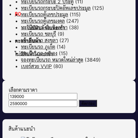
ทะเบียนรถกระบะ 2 ประตู
(11)
ทะเบียนรถกระบะปิคอัพเลขประมูล
(125)
฿
0
ทะเบียนรถตู้เลขประมูล
(115)
ทะเบียนรถตู้เลขมงคล
(247)
ทะเบียนรถ ฉะเชิงเทรา
(38)
ไม่มีสินค้าในตะกร้า
ทะเบียนรถ ชลบุรี
(9)
ทะเบียนรถ สงขลา
(27)
ตะกร้าสินค้า
ทะเบียนรถ ภูเก็ต
(14)
ทะเบียนรถ ระยอง
(15)
ไม่มีสินค้าในตะกร้า
จองทะเบียนรถ หมวดใหม่ล่าสุด
(3849)
เบอร์สวย VVIP
(80)
เลือกตามราคา
ราคา
ราคา
ต่ำ
สูงสุด
คัดกรอง
สุด
สินค้าแนะนำ