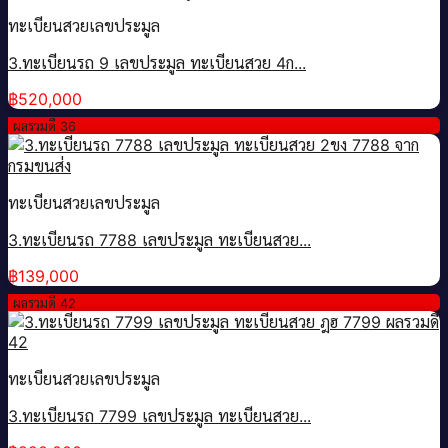
ทะเบียนสวยเลขประมูล
3.ทะเบียนรถ 9 เลขประมูล ทะเบียนสวย 4ก...
฿
520,000
ผลรวมดี 36
ทะเบียนสวยเลขประมูล
3.ทะเบียนรถ 7788 เลขประมูล ทะเบียนสวย...
฿
139,000
ผลรวมดี 42
ทะเบียนสวยเลขประมูล
3.ทะเบียนรถ 7799 เลขประมูล ทะเบียนสวย...