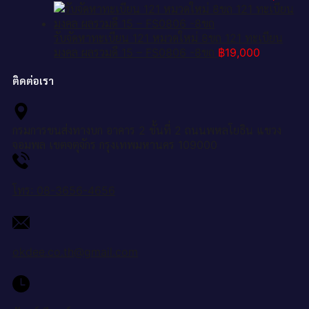
รับจัดหาทะเบียน 121 หมวดใหม่ 8ขถ 121 ทะเบียน
มงคล ผลรวมดี 15 – FS0806 -8ขถ
฿
19,000
ติดต่อเรา
กรมการขนส่งทางบก อาคาร 2 ชั้นที่ 2 ถนนพหลโยธิน แขวง
จอมพล เขตจตุจักร กรุงเทพมหานคร 109000
โทร: 08-3656-4656
okdee.co.th@gmail.com