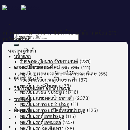
Skip
to
content
หน้าหลัก
/
รายการสินค้า
/
สินค้าที่มีป้ายกำกับ “ทะเบียน 213”
ค้นหา:
หมวดหมู่สินค้า
หมวดหมู่สินค้า
หน้าแรก
รับจองทะเบียนรถ จักรยานยนต์
(281)
เลขทะเบียนทั้งหมด
ทะเบียนรถหมวดใหม่ 5ขx 6ขx
(111)
ทะเบียยนรถหมวดอักษรที่มีลักษณะพิเศษ
(55)
แจ้งชำระเงิน
รับจองทะเบียนรถตู้ป้ายขาวฟ้า
(87)
ทะเบียนสวย ป้ายทอง
(78)
วิธีการจองและซื้อป้ายประมูล
ทะเบียนสวยเลขประมูล
(1716)
ทะเบียนเลขมงคลป้ายขาวดำ
(2373)
บทความ
ทะเบียนรถกระบะ 2 ประตู
(11)
ติดต่อเรา
ทะเบียนรถกระบะปิคอัพเลขประมูล
(125)
ทะเบียนรถตู้เลขประมูล
(115)
ทะเบียนรถตู้เลขมงคล
(247)
ทะเบียนรถ ฉะเชิงเทรา
(38)