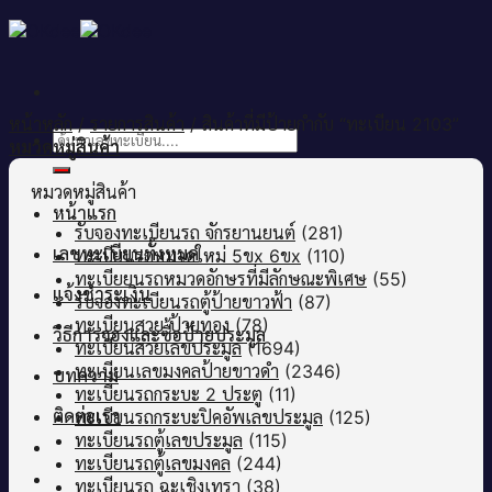
Skip
to
content
หน้าหลัก
/
รายการสินค้า
/
สินค้าที่มีป้ายกำกับ “ทะเบียน 2103”
ค้นหา:
หมวดหมู่สินค้า
หมวดหมู่สินค้า
หน้าแรก
รับจองทะเบียนรถ จักรยานยนต์
(281)
เลขทะเบียนทั้งหมด
ทะเบียนรถหมวดใหม่ 5ขx 6ขx
(110)
ทะเบียยนรถหมวดอักษรที่มีลักษณะพิเศษ
(55)
แจ้งชำระเงิน
รับจองทะเบียนรถตู้ป้ายขาวฟ้า
(87)
ทะเบียนสวย ป้ายทอง
(78)
วิธีการจองและซื้อป้ายประมูล
ทะเบียนสวยเลขประมูล
(1694)
ทะเบียนเลขมงคลป้ายขาวดำ
(2346)
บทความ
ทะเบียนรถกระบะ 2 ประตู
(11)
ติดต่อเรา
ทะเบียนรถกระบะปิคอัพเลขประมูล
(125)
ทะเบียนรถตู้เลขประมูล
(115)
ทะเบียนรถตู้เลขมงคล
(244)
ทะเบียนรถ ฉะเชิงเทรา
(38)