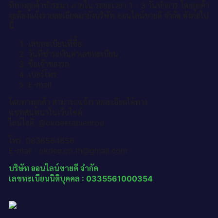
ที่ทางลูกค้าชำระมา ภายใน ระยะเวลา 1 - 3 วันทำการ โดยลูกค้า
จะต้องแจ้งรายละเอียดมายังบริษัท ออนไลน์ขายดี จำกัด ดังต่อไป
นี้
เลขทะเบียนที่ซื้อ
วันที่ชำระเงินค่าเลขทะเบียน
ชื่อเจ้าของรถ
เบอร์โทร
E-mail
โดยทางลูกค้า สามารถแจ้งรายละเอียดได้ทาง
แชทสนทนาในเว็บไซต์
ไลน์ไอดี :@okdeetabienrod
โทร. 0836564656
E-mail : okdee.co.th@gmail.com
บริษัท ออนไลน์ขายดี จำกัด
เลขทะเบียนนิติบุคคล : 0335561000354