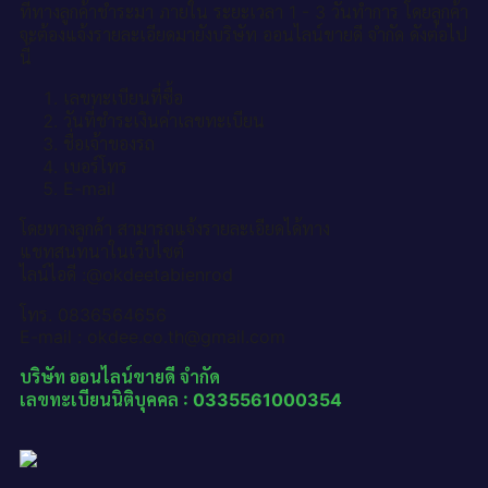
ที่ทางลูกค้าชำระมา ภายใน ระยะเวลา 1 - 3 วันทำการ โดยลูกค้า
จะต้องแจ้งรายละเอียดมายังบริษัท ออนไลน์ขายดี จำกัด ดังต่อไป
นี้
เลขทะเบียนที่ซื้อ
วันที่ชำระเงินค่าเลขทะเบียน
ชื่อเจ้าของรถ
เบอร์โทร
E-mail
โดยทางลูกค้า สามารถแจ้งรายละเอียดได้ทาง
แชทสนทนาในเว็บไซต์
ไลน์ไอดี :@okdeetabienrod
โทร. 0836564656
E-mail : okdee.co.th@gmail.com
บริษัท ออนไลน์ขายดี จำกัด
เลขทะเบียนนิติบุคคล : 0335561000354