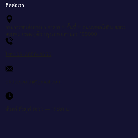
ติดต่อเรา
กรมการขนส่งทางบก อาคาร 2 ชั้นที่ 2 ถนนพหลโยธิน แขวง
จอมพล เขตจตุจักร กรุงเทพมหานคร 109000
โทร: 08-3656-4656
okdee.co.th@gmail.com
จันทร์ ถึงศุกร์ 9:00 — 15:30 น.