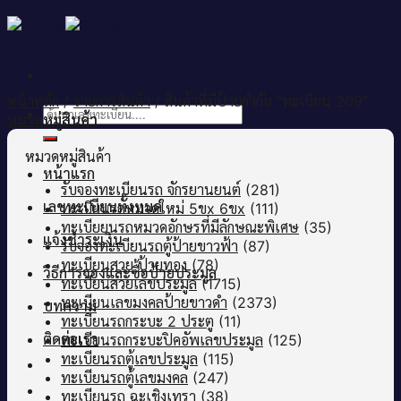
Skip
to
content
หน้าหลัก
/
รายการสินค้า
/
สินค้าที่มีป้ายกำกับ “ทะเบียน 209”
ค้นหา:
หมวดหมู่สินค้า
หมวดหมู่สินค้า
หน้าแรก
รับจองทะเบียนรถ จักรยานยนต์
(281)
เลขทะเบียนทั้งหมด
ทะเบียนรถหมวดใหม่ 5ขx 6ขx
(111)
ทะเบียยนรถหมวดอักษรที่มีลักษณะพิเศษ
(35)
แจ้งชำระเงิน
รับจองทะเบียนรถตู้ป้ายขาวฟ้า
(87)
ทะเบียนสวย ป้ายทอง
(78)
วิธีการจองและซื้อป้ายประมูล
ทะเบียนสวยเลขประมูล
(1715)
ทะเบียนเลขมงคลป้ายขาวดำ
(2373)
บทความ
ทะเบียนรถกระบะ 2 ประตู
(11)
ติดต่อเรา
ทะเบียนรถกระบะปิคอัพเลขประมูล
(125)
ทะเบียนรถตู้เลขประมูล
(115)
ทะเบียนรถตู้เลขมงคล
(247)
ทะเบียนรถ ฉะเชิงเทรา
(38)