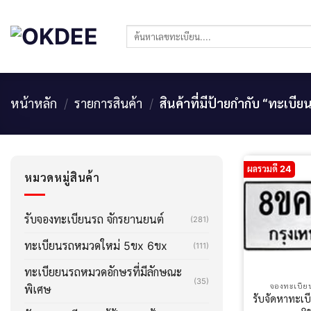
Skip
to
ค้นหา:
content
หน้าหลัก
/
รายการสินค้า
/
สินค้าที่มีป้ายกำกับ “ทะเบี
ผลรวมดี 24
หมวดหมู่สินค้า
รับจองทะเบียนรถ จักรยานยนต์
(281)
ทะเบียนรถหมวดใหม่ 5ขx 6ขx
(111)
ทะเบียยนรถหมวดอักษรที่มีลักษณะ
(35)
จองทะเบียน
พิเศษ
รับจัดหาทะเ