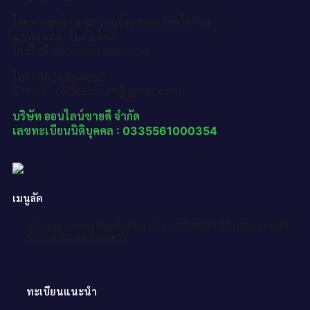
โดยทางลูกค้า สามารถแจ้งรายละเอียดได้ทาง
แชทสนทนาในเว็บไซต์
ไลน์ไอดี :@okdeetabienrod
โทร. 0836564656
E-mail : okdee.co.th@gmail.com
บริษัท ออนไลน์ขายดี จำกัด
เลขทะเบียนนิติบุคคล : 0335561000354
เมนูลัด
หน้าแรก
เลขทะเบียนทั้งหมด
แจ้งการชำระเงิน
วิธีการจองและสั่ง
ซื้อป้ายประมูล
ติดต่อเรา
ทะเบียนแนะนำ