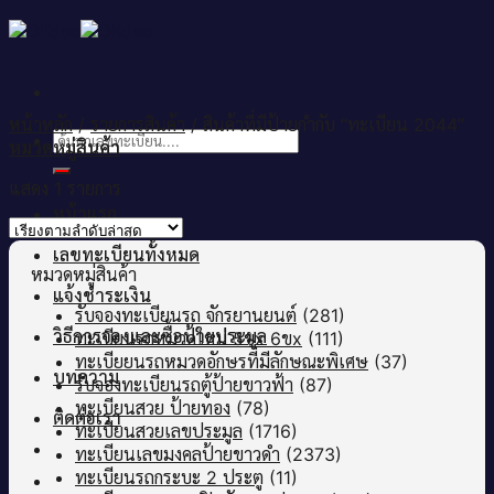
Skip
to
content
หน้าหลัก
/
รายการสินค้า
/
สินค้าที่มีป้ายกำกับ “ทะเบียน 2044”
ค้นหา:
หมวดหมู่สินค้า
แสดง 1 รายการ
หน้าแรก
เลขทะเบียนทั้งหมด
หมวดหมู่สินค้า
แจ้งชำระเงิน
รับจองทะเบียนรถ จักรยานยนต์
(281)
วิธีการจองและซื้อป้ายประมูล
ทะเบียนรถหมวดใหม่ 5ขx 6ขx
(111)
ทะเบียยนรถหมวดอักษรที่มีลักษณะพิเศษ
(37)
บทความ
รับจองทะเบียนรถตู้ป้ายขาวฟ้า
(87)
ทะเบียนสวย ป้ายทอง
(78)
ติดต่อเรา
ทะเบียนสวยเลขประมูล
(1716)
ทะเบียนเลขมงคลป้ายขาวดำ
(2373)
ทะเบียนรถกระบะ 2 ประตู
(11)