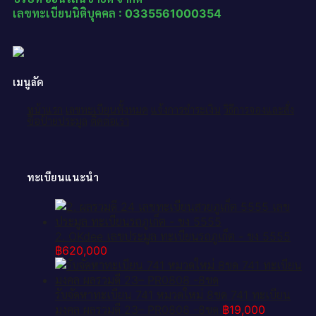
เลขทะเบียนนิติบุคคล : 0335561000354
เมนูลัด
หน้าแรก
เลขทะเบียนทั้งหมด
แจ้งการชำระเงิน
วิธีการจองและสั่ง
ซื้อป้ายประมูล
ติดต่อเรา
ทะเบียนแนะนำ
2. OKdee เลขประมูล ทะเบียนรถภูเก็ต - ขง 5555
฿
620,000
รับจัดหาทะเบียน 741 หมวดใหม่ 8ขด 741 ทะเบียน
มงคล ผลรวมดี 23– PR0808 -8ขด
฿
19,000