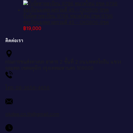
รับจัดหาทะเบียน 9796 หมวดใหม่ 8ขค 9796
ทะเบียนมงคล ผลรวมดี 45 - OK0806-8ขค
฿
19,000
ติดต่อเรา
กรมการขนส่งทางบก อาคาร 2 ชั้นที่ 2 ถนนพหลโยธิน แขวง
จอมพล เขตจตุจักร กรุงเทพมหานคร 109000
โทร: 08-3656-4656
okdee.co.th@gmail.com