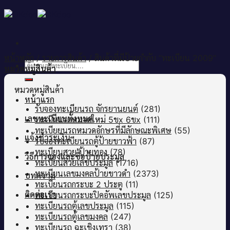
Skip
to
content
หน้าหลัก
/
รายการสินค้า
/
สินค้าที่มีป้ายกำกับ “ทะเบียน 2009”
ค้นหา:
หมวดหมู่สินค้า
หมวดหมู่สินค้า
หน้าแรก
รับจองทะเบียนรถ จักรยานยนต์
(281)
เลขทะเบียนทั้งหมด
ทะเบียนรถหมวดใหม่ 5ขx 6ขx
(111)
ทะเบียยนรถหมวดอักษรที่มีลักษณะพิเศษ
(55)
แจ้งชำระเงิน
รับจองทะเบียนรถตู้ป้ายขาวฟ้า
(87)
ทะเบียนสวย ป้ายทอง
(78)
วิธีการจองและซื้อป้ายประมูล
ทะเบียนสวยเลขประมูล
(1716)
ทะเบียนเลขมงคลป้ายขาวดำ
(2373)
บทความ
ทะเบียนรถกระบะ 2 ประตู
(11)
ติดต่อเรา
ทะเบียนรถกระบะปิคอัพเลขประมูล
(125)
ทะเบียนรถตู้เลขประมูล
(115)
ทะเบียนรถตู้เลขมงคล
(247)
ทะเบียนรถ ฉะเชิงเทรา
(38)