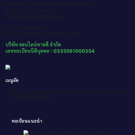
โดยทางลูกค้า สามารถแจ้งรายละเอียดได้ทาง
แชทสนทนาในเว็บไซต์
ไลน์ไอดี :@okdeetabienrod
โทร. 0836564656
E-mail : okdee.co.th@gmail.com
บริษัท ออนไลน์ขายดี จำกัด
เลขทะเบียนนิติบุคคล : 0335561000354
เมนูลัด
หน้าแรก
เลขทะเบียนทั้งหมด
แจ้งการชำระเงิน
วิธีการจองและสั่ง
ซื้อป้ายประมูล
ติดต่อเรา
ทะเบียนแนะนำ