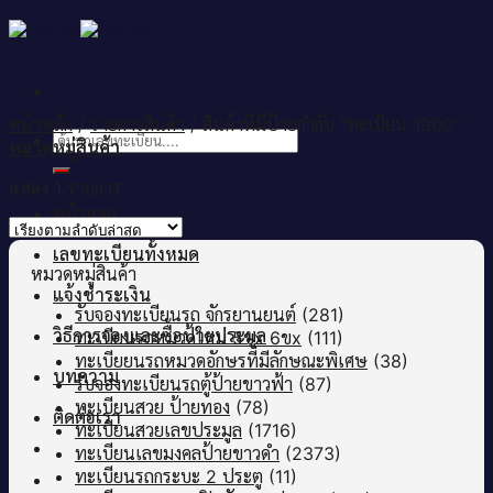
Skip
to
content
หน้าหลัก
/
รายการสินค้า
/
สินค้าที่มีป้ายกำกับ “ทะเบียน 1900”
ค้นหา:
หมวดหมู่สินค้า
แสดง 1 รายการ
หน้าแรก
เลขทะเบียนทั้งหมด
หมวดหมู่สินค้า
แจ้งชำระเงิน
รับจองทะเบียนรถ จักรยานยนต์
(281)
วิธีการจองและซื้อป้ายประมูล
ทะเบียนรถหมวดใหม่ 5ขx 6ขx
(111)
ทะเบียยนรถหมวดอักษรที่มีลักษณะพิเศษ
(38)
บทความ
รับจองทะเบียนรถตู้ป้ายขาวฟ้า
(87)
ทะเบียนสวย ป้ายทอง
(78)
ติดต่อเรา
ทะเบียนสวยเลขประมูล
(1716)
ทะเบียนเลขมงคลป้ายขาวดำ
(2373)
ทะเบียนรถกระบะ 2 ประตู
(11)