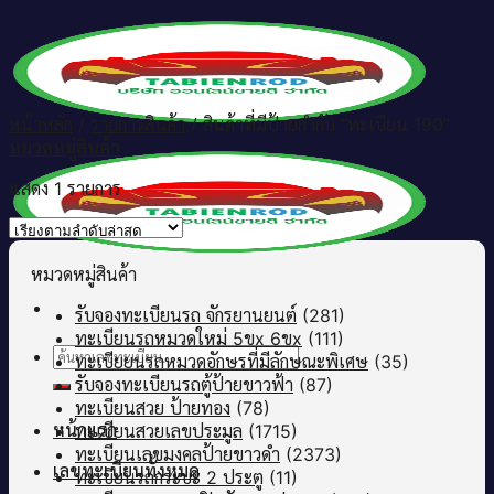
Skip
to
content
หน้าหลัก
/
รายการสินค้า
/
สินค้าที่มีป้ายกำกับ “ทะเบียน 190”
หมวดหมู่สินค้า
แสดง 1 รายการ
หมวดหมู่สินค้า
รับจองทะเบียนรถ จักรยานยนต์
(281)
ทะเบียนรถหมวดใหม่ 5ขx 6ขx
(111)
ค้นหา:
ทะเบียยนรถหมวดอักษรที่มีลักษณะพิเศษ
(35)
รับจองทะเบียนรถตู้ป้ายขาวฟ้า
(87)
ทะเบียนสวย ป้ายทอง
(78)
หน้าแรก
ทะเบียนสวยเลขประมูล
(1715)
ทะเบียนเลขมงคลป้ายขาวดำ
(2373)
เลขทะเบียนทั้งหมด
ทะเบียนรถกระบะ 2 ประตู
(11)