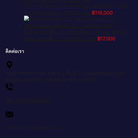
2.ป้ายทะเบียนรถ 33 เลขประมูล ทะเบียนสวย 4ขถ
33 จากกรมขนส่ง - T6902-4ขถ
฿
118,000
รับจัดหาทะเบียน 315 หมวดใหม่ 8ขค 315 ทะเบียน
มงคล ผลรวมดี 23 - OK0803-8ขค
฿
17,000
ติดต่อเรา
กรมการขนส่งทางบก อาคาร 2 ชั้นที่ 2 ถนนพหลโยธิน แขวง
จอมพล เขตจตุจักร กรุงเทพมหานคร 109000
โทร: 08-3656-4656
okdee.co.th@gmail.com