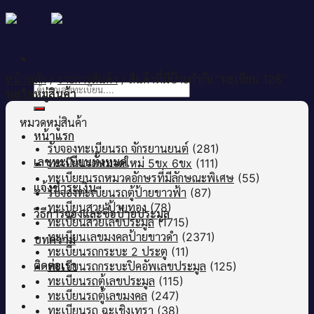
Skip
to
content
หน้าหลัก
/
รายการสินค้า
/
สินค้าที่มีป้ายกำกับ “ทะเบียน 128”
ค้นหา:
หมวดหมู่สินค้า
หมวดหมู่สินค้า
หน้าแรก
รับจองทะเบียนรถ จักรยานยนต์
(281)
เลขทะเบียนทั้งหมด
ทะเบียนรถหมวดใหม่ 5ขx 6ขx
(111)
ทะเบียยนรถหมวดอักษรที่มีลักษณะพิเศษ
(55)
แจ้งชำระเงิน
รับจองทะเบียนรถตู้ป้ายขาวฟ้า
(87)
ทะเบียนสวย ป้ายทอง
(78)
วิธีการจองและซื้อป้ายประมูล
ทะเบียนสวยเลขประมูล
(1715)
ทะเบียนเลขมงคลป้ายขาวดำ
(2371)
บทความ
ทะเบียนรถกระบะ 2 ประตู
(11)
ติดต่อเรา
ทะเบียนรถกระบะปิคอัพเลขประมูล
(125)
ทะเบียนรถตู้เลขประมูล
(115)
ทะเบียนรถตู้เลขมงคล
(247)
ทะเบียนรถ ฉะเชิงเทรา
(38)