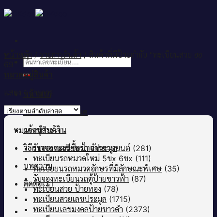
Skip
to
content
หน้าหลัก
/
รายการสินค้า
/
สินค้าที่มีป้ายกำกับ “ทะเบียนสวย ฮฮ
ค้นหา:
69”
หมวดหมู่สินค้า
แสดง 1 รายการ
หน้าแรก
เลขทะเบียนทั้งหมด
แจ้งชำระเงิน
หมวดหมู่สินค้า
วิธีการจองและซื้อป้ายประมูล
รับจองทะเบียนรถ จักรยานยนต์
(281)
ทะเบียนรถหมวดใหม่ 5ขx 6ขx
(111)
บทความ
ทะเบียยนรถหมวดอักษรที่มีลักษณะพิเศษ
(35)
รับจองทะเบียนรถตู้ป้ายขาวฟ้า
(87)
ติดต่อเรา
ทะเบียนสวย ป้ายทอง
(78)
ทะเบียนสวยเลขประมูล
(1715)
ทะเบียนเลขมงคลป้ายขาวดำ
(2373)