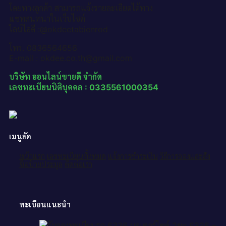
โดยทางลูกค้า สามารถแจ้งรายละเอียดได้ทาง
แชทสนทนาในเว็บไซต์
ไลน์ไอดี :@okdeetabienrod
โทร. 0836564656
E-mail : okdee.co.th@gmail.com
บริษัท ออนไลน์ขายดี จำกัด
เลขทะเบียนนิติบุคคล : 0335561000354
เมนูลัด
หน้าแรก
เลขทะเบียนทั้งหมด
แจ้งการชำระเงิน
วิธีการจองและสั่ง
ซื้อป้ายประมูล
ติดต่อเรา
ทะเบียนแนะนำ