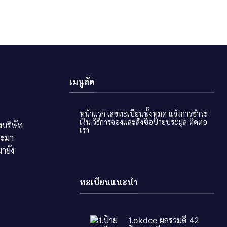
เมนูลัด
หน้าแรก
เลขทะเบียนทั้งหมด
แจ้งการชำระ
เงิน
วิธีการจองและสั่งซื้อป้ายประมูล
ติดต่อ
บริษัท
เรา
ระมา
ายัง
ทะเบียนแนะนำ
1.okdee ผลรวมดี 42