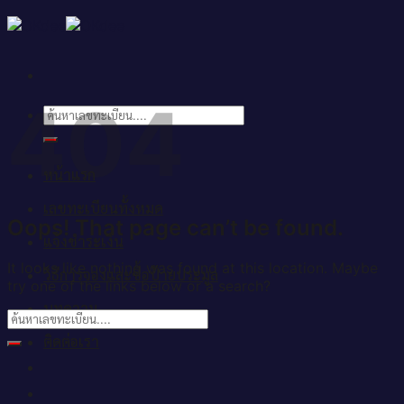
Skip
to
content
404
ค้นหา:
หน้าแรก
เลขทะเบียนทั้งหมด
Oops! That page can’t be found.
แจ้งชำระเงิน
It looks like nothing was found at this location. Maybe
วิธีการจองและซื้อป้ายประมูล
try one of the links below or a search?
บทความ
ติดต่อเรา