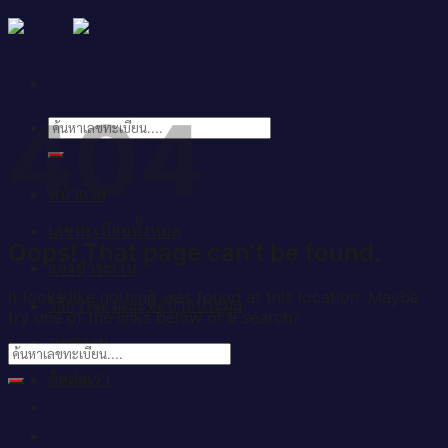
Skip
to
content
404
ค้นหา:
หน้าแรก
เลขทะเบียนทั้งหมด
Oops! That page can’t be found.
แจ้งชำระเงิน
It looks like nothing was found at this location. Maybe
วิธีการจองและซื้อป้ายประมูล
try one of the links below or a search?
บทความ
ติดต่อเรา