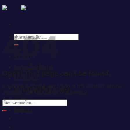
Skip
to
content
404
ค้นหา:
หน้าแรก
เลขทะเบียนทั้งหมด
Oops! That page can’t be found.
แจ้งชำระเงิน
It looks like nothing was found at this location. Maybe
วิธีการจองและซื้อป้ายประมูล
try one of the links below or a search?
บทความ
ติดต่อเรา