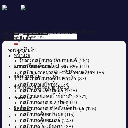
Skip
to
content
หน้าหลัก
/
รายการสินค้า
/
สินค้าที่มีป้ายกำกับ “8162”
ค้นหา:
หมวดหมู่สินค้า
หมวดหมู่สินค้า
หน้าแรก
รับจองทะเบียนรถ จักรยานยนต์
(281)
เลขทะเบียนทั้งหมด
ทะเบียนรถหมวดใหม่ 5ขx 6ขx
(111)
ทะเบียยนรถหมวดอักษรที่มีลักษณะพิเศษ
(55)
แจ้งชำระเงิน
รับจองทะเบียนรถตู้ป้ายขาวฟ้า
(87)
ทะเบียนสวย ป้ายทอง
(78)
วิธีการจองและซื้อป้ายประมูล
ทะเบียนสวยเลขประมูล
(1715)
ทะเบียนเลขมงคลป้ายขาวดำ
(2371)
บทความ
ทะเบียนรถกระบะ 2 ประตู
(11)
ติดต่อเรา
ทะเบียนรถกระบะปิคอัพเลขประมูล
(125)
ทะเบียนรถตู้เลขประมูล
(115)
ทะเบียนรถตู้เลขมงคล
(247)
ทะเบียนรถ ฉะเชิงเทรา
(38)