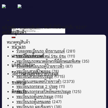
Skip
to
content
หน้าหลัก
/
รายการสินค้า
/
สินค้าที่มีป้ายกำกับ “6237”
ค้นหา:
หมวดหมู่สินค้า
หมวดหมู่สินค้า
หน้าแรก
รับจองทะเบียนรถ จักรยานยนต์
(281)
เลขทะเบียนทั้งหมด
ทะเบียนรถหมวดใหม่ 5ขx 6ขx
(111)
ทะเบียยนรถหมวดอักษรที่มีลักษณะพิเศษ
(35)
แจ้งชำระเงิน
รับจองทะเบียนรถตู้ป้ายขาวฟ้า
(87)
ทะเบียนสวย ป้ายทอง
(78)
วิธีการจองและซื้อป้ายประมูล
ทะเบียนสวยเลขประมูล
(1715)
ทะเบียนเลขมงคลป้ายขาวดำ
(2373)
บทความ
ทะเบียนรถกระบะ 2 ประตู
(11)
ติดต่อเรา
ทะเบียนรถกระบะปิคอัพเลขประมูล
(125)
ทะเบียนรถตู้เลขประมูล
(115)
ทะเบียนรถตู้เลขมงคล
(247)
ทะเบียนรถ ฉะเชิงเทรา
(38)