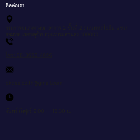
ติดต่อเรา
กรมการขนส่งทางบก อาคาร 2 ชั้นที่ 2 ถนนพหลโยธิน แขวง
จอมพล เขตจตุจักร กรุงเทพมหานคร 109000
โทร: 08-3656-4656
okdee.co.th@gmail.com
จันทร์ ถึงศุกร์ 9:00 — 15:30 น.