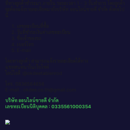
ที่ทางลูกค้าชำระมา ภายใน ระยะเวลา 1 - 3 วันทำการ โดยลูกค้า
จะต้องแจ้งรายละเอียดมายังบริษัท ออนไลน์ขายดี จำกัด ดังต่อไป
นี้
เลขทะเบียนที่ซื้อ
วันที่ชำระเงินค่าเลขทะเบียน
ชื่อเจ้าของรถ
เบอร์โทร
E-mail
โดยทางลูกค้า สามารถแจ้งรายละเอียดได้ทาง
แชทสนทนาในเว็บไซต์
ไลน์ไอดี :@okdeetabienrod
โทร. 0836564656
E-mail : okdee.co.th@gmail.com
บริษัท ออนไลน์ขายดี จำกัด
เลขทะเบียนนิติบุคคล : 0335561000354