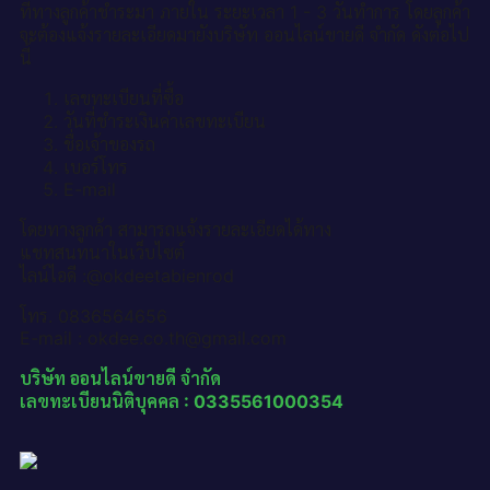
ที่ทางลูกค้าชำระมา ภายใน ระยะเวลา 1 - 3 วันทำการ โดยลูกค้า
จะต้องแจ้งรายละเอียดมายังบริษัท ออนไลน์ขายดี จำกัด ดังต่อไป
นี้
เลขทะเบียนที่ซื้อ
วันที่ชำระเงินค่าเลขทะเบียน
ชื่อเจ้าของรถ
เบอร์โทร
E-mail
โดยทางลูกค้า สามารถแจ้งรายละเอียดได้ทาง
แชทสนทนาในเว็บไซต์
ไลน์ไอดี :@okdeetabienrod
โทร. 0836564656
E-mail : okdee.co.th@gmail.com
บริษัท ออนไลน์ขายดี จำกัด
เลขทะเบียนนิติบุคคล : 0335561000354