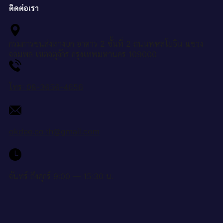
ติดต่อเรา
กรมการขนส่งทางบก อาคาร 2 ชั้นที่ 2 ถนนพหลโยธิน แขวง
จอมพล เขตจตุจักร กรุงเทพมหานคร 109000
โทร: 08-3656-4656
okdee.co.th@gmail.com
จันทร์ ถึงศุกร์ 9:00 — 15:30 น.