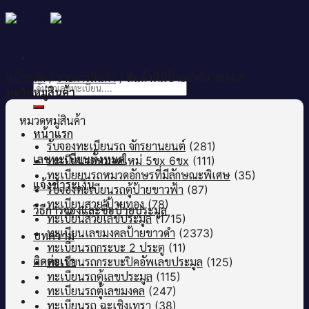
Skip
to
content
หน้าหลัก
/
รายการสินค้า
/
สินค้าที่มีป้ายกำกับ “6147”
ค้นหา:
หมวดหมู่สินค้า
หมวดหมู่สินค้า
หน้าแรก
รับจองทะเบียนรถ จักรยานยนต์
(281)
เลขทะเบียนทั้งหมด
ทะเบียนรถหมวดใหม่ 5ขx 6ขx
(111)
ทะเบียยนรถหมวดอักษรที่มีลักษณะพิเศษ
(35)
แจ้งชำระเงิน
รับจองทะเบียนรถตู้ป้ายขาวฟ้า
(87)
ทะเบียนสวย ป้ายทอง
(78)
วิธีการจองและซื้อป้ายประมูล
ทะเบียนสวยเลขประมูล
(1715)
ทะเบียนเลขมงคลป้ายขาวดำ
(2373)
บทความ
ทะเบียนรถกระบะ 2 ประตู
(11)
ติดต่อเรา
ทะเบียนรถกระบะปิคอัพเลขประมูล
(125)
ทะเบียนรถตู้เลขประมูล
(115)
ทะเบียนรถตู้เลขมงคล
(247)
ทะเบียนรถ ฉะเชิงเทรา
(38)