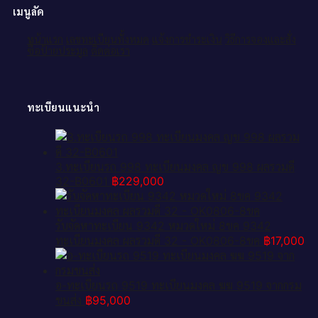
เมนูลัด
หน้าแรก
เลขทะเบียนทั้งหมด
แจ้งการชำระเงิน
วิธีการจองและสั่ง
ซื้อป้ายประมูล
ติดต่อเรา
ทะเบียนแนะนำ
3.ทะเบียนรถ 998 ทะเบียนมงคล ญข 998 ผลรวมดี
32-B0601
฿
229,000
รับจัดหาทะเบียน 9342 หมวดใหม่ 8ขค 9342
ทะเบียนมงคล ผลรวมดี 32 - OK0806-8ขค
฿
17,000
อ-ทะเบียนรถ 9519 ทะเบียนมงคล ฆฆ 9519 จากกรม
ขนส่ง
฿
95,000