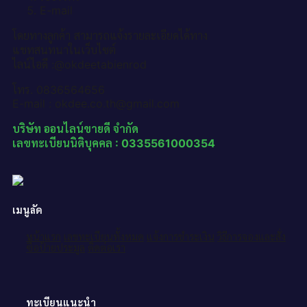
E-mail
โดยทางลูกค้า สามารถแจ้งรายละเอียดได้ทาง
แชทสนทนาในเว็บไซต์
ไลน์ไอดี :@okdeetabienrod
โทร. 0836564656
E-mail : okdee.co.th@gmail.com
บริษัท ออนไลน์ขายดี จำกัด
เลขทะเบียนนิติบุคคล : 0335561000354
เมนูลัด
หน้าแรก
เลขทะเบียนทั้งหมด
แจ้งการชำระเงิน
วิธีการจองและสั่ง
ซื้อป้ายประมูล
ติดต่อเรา
ทะเบียนแนะนำ