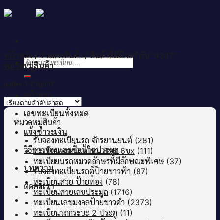
Skip
to
content
หน้าหลัก
/
รายการสินค้า
/
สินค้าที่มีป้ายกำกับ “4387”
ค้นหา:
หมวดหมู่สินค้า
แสดง 1 รายการ
หน้าแรก
เลขทะเบียนทั้งหมด
หมวดหมู่สินค้า
แจ้งชำระเงิน
รับจองทะเบียนรถ จักรยานยนต์
(281)
วิธีการจองและซื้อป้ายประมูล
ทะเบียนรถหมวดใหม่ 5ขx 6ขx
(111)
ทะเบียยนรถหมวดอักษรที่มีลักษณะพิเศษ
(37)
บทความ
รับจองทะเบียนรถตู้ป้ายขาวฟ้า
(87)
ทะเบียนสวย ป้ายทอง
(78)
ติดต่อเรา
ทะเบียนสวยเลขประมูล
(1716)
ทะเบียนเลขมงคลป้ายขาวดำ
(2373)
ทะเบียนรถกระบะ 2 ประตู
(11)