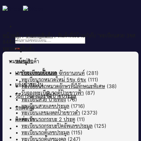
Skip
to
content
หน้าหลัก
/
รายการสินค้า
/
สินค้าที่มีป้ายกำกับ “ทะเบียนสวย 3ขส
ค้นหา:
8448”
หมวดหมู่สินค้า
หน้าแรก
หมวดหมู่สินค้า
เลขทะเบียนทั้งหมด
รับจองทะเบียนรถ จักรยานยนต์
(281)
ทะเบียนรถหมวดใหม่ 5ขx 6ขx
(111)
แจ้งชำระเงิน
ทะเบียยนรถหมวดอักษรที่มีลักษณะพิเศษ
(38)
รับจองทะเบียนรถตู้ป้ายขาวฟ้า
(87)
วิธีการจองและซื้อป้ายประมูล
ทะเบียนสวย ป้ายทอง
(78)
ทะเบียนสวยเลขประมูล
(1716)
บทความ
ทะเบียนเลขมงคลป้ายขาวดำ
(2373)
ติดต่อเรา
ทะเบียนรถกระบะ 2 ประตู
(11)
ทะเบียนรถกระบะปิคอัพเลขประมูล
(125)
ทะเบียนรถตู้เลขประมูล
(115)
ทะเบียนรถตู้เลขมงคล
(247)