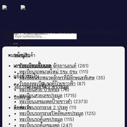
Skip
to
content
หน้าหลัก
/
รายการสินค้า
/
สินค้าที่มีป้ายกำกับ “ทะเบียนสวย 3ขส
ค้นหา:
1122”
หมวดหมู่สินค้า
หน้าแรก
หมวดหมู่สินค้า
เลขทะเบียนทั้งหมด
รับจองทะเบียนรถ จักรยานยนต์
(281)
ทะเบียนรถหมวดใหม่ 5ขx 6ขx
(111)
แจ้งชำระเงิน
ทะเบียยนรถหมวดอักษรที่มีลักษณะพิเศษ
(35)
รับจองทะเบียนรถตู้ป้ายขาวฟ้า
(87)
วิธีการจองและซื้อป้ายประมูล
ทะเบียนสวย ป้ายทอง
(78)
ทะเบียนสวยเลขประมูล
(1715)
บทความ
ทะเบียนเลขมงคลป้ายขาวดำ
(2373)
ติดต่อเรา
ทะเบียนรถกระบะ 2 ประตู
(11)
ทะเบียนรถกระบะปิคอัพเลขประมูล
(125)
ทะเบียนรถตู้เลขประมูล
(115)
ทะเบียนรถตู้เลขมงคล
(247)